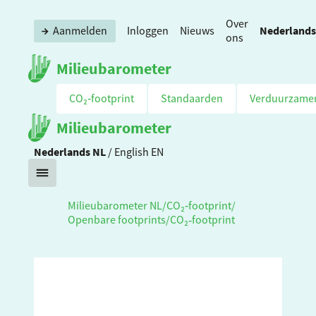
Over
Nederlands
Aanmelden
Inloggen
Nieuws
ons
Milieubarometer
CO₂‑footprint
Standaarden
Verduurzame
Milieubarometer
Nederlands
NL
/
English
EN
Milieubarometer NL
/
CO₂‑footprint
/
Openbare footprints
/
CO₂‑footprint