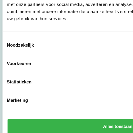
Stichting Stimular
met onze partners voor social media, adverteren en analys
vertaalt de groeiende
combineren met andere informatie die u aan ze heeft verstre
vraag om
uw gebruik van hun services.
duurzaamheid naar
praktische
instrumenten en
werkwijzen voor
Toestemmingsselectie
bedrijven,
Noodzakelijk
brancheverenigingen,
overheden en
zorgaanbieders.
Voorkeuren
Statistieken
Stichting Stimular
Botersloot 177
3011 HE Rotterdam
Marketing
010 - 238 28 28
mail@stimular.nl
Alles toestaan
www.stimular.nl