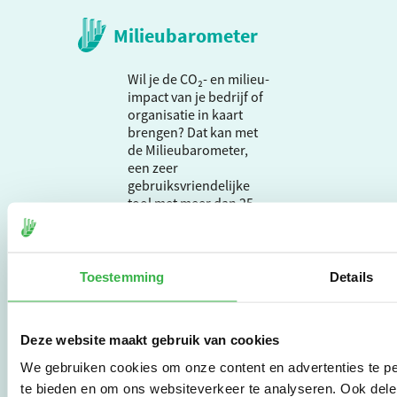
Milieubarometer
Wil je de CO₂- en milieu-
impact van je bedrijf of
organisatie in kaart
brengen? Dat kan met
de Milieubarometer,
een zeer
gebruiksvriendelijke
tool met meer dan 25
jaar ervaring. Begin nu
met effectief
verduurzamen en meld
je aan om direct aan de
Toestemming
Details
slag te gaan.
Deze website maakt gebruik van cookies
De Milieubarometer is
We gebruiken cookies om onze content en advertenties te pe
gecreëerd door
Stichting Stimular.
te bieden en om ons websiteverkeer te analyseren. Ook dele