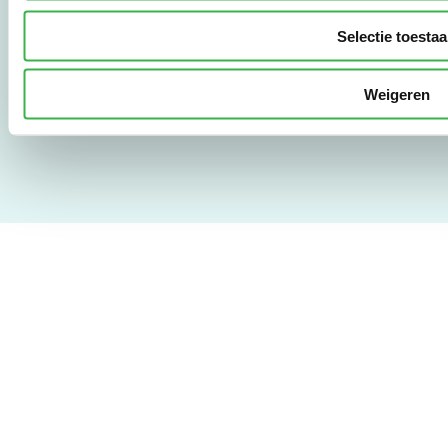
LinkedIn
Selectie toesta
Gebruikersvoorwaarden
Weigeren
Privacy & Safety
Copyright & Disclaimer