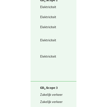
Elektriciteit
Elektriciteit
projectlocaties
Elektriciteit
Ingekochte
elektriciteit
Elektriciteit
Waarvan groen
stroom
(ongespecificeer
Elektriciteit
Waarvan voor
opladen
voertuigen (gro
conform CO2-PL
Elektriciteit
Waarvan voor
opladen
voertuigen (grij
stroom)
CO₂ Scope 3
Zakelijk verkeer
Fiets en lopen
Zakelijk verkeer
Thuis opladen
voertuigen