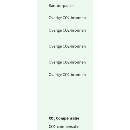
Kantoorpapier
Papier met
milieukeurmerk
Overige CO2-bronnen
Woon werk
verkeer auto
Overige CO2-bronnen
Woon werk
verkeer
fiets/lopend
Overige CO2-bronnen
Woon werk
verkeer
openbaarvervo
Overige CO2-bronnen
Werk werk verk
auto
Overige CO2-bronnen
werk werk verk
fiets/lopend
CO₂ Compensatie
CO2-compensatie
Bosaankoop