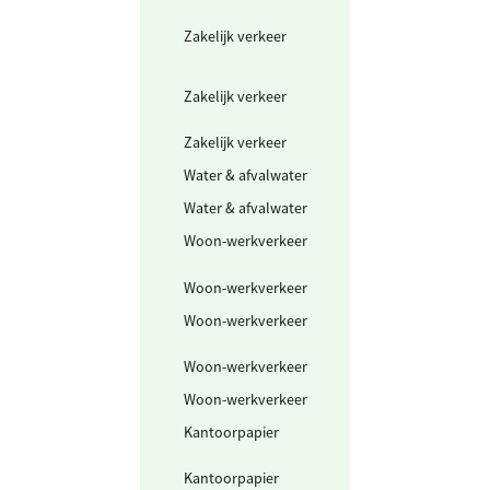
(groene stroom
Zakelijk verkeer
Thuis opladen
voertuigen (grij
stroom)
Zakelijk verkeer
Gedeclareerde 
privé auto's
Zakelijk verkeer
Deelwagen in k
Water & afvalwater
Drinkwater
Water & afvalwater
Afvalwater
Woon-werkverkeer
Openbaar vervo
mix
Woon-werkverkeer
Fiets en lopen
Woon-werkverkeer
Scooter en
bromfiets
Woon-werkverkeer
Motor
Woon-werkverkeer
Personenwagen
Kantoorpapier
Papier zonder
milieukeurmerk
Kantoorpapier
Gerecycled papi