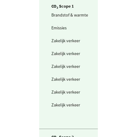
CO₂ Scope 1
Brandstof & warmte
Aardgas voor
verwarming
Emissies
Koudemiddel -
HFK
Zakelijk verkeer
Personenwagen
km (scope 1)
Zakelijk verkeer
Personenwagen
(in liters) benzi
Zakelijk verkeer
Personenwagen
(in liters) diesel
Zakelijk verkeer
Bestelwagen in
(scope 1)
Zakelijk verkeer
Bestelwagen (in
liters) benzine
Zakelijk verkeer
Bestelwagen (in
liters) diesel
CO₂ Scope 2