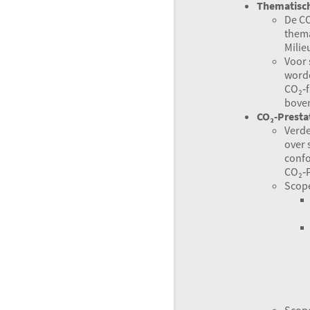
Thematisc
De CO
thema
Milie
Voor 
word
CO₂‑f
boven
CO₂‑Presta
Verde
over 
conf
CO₂‑P
Scope
Scope