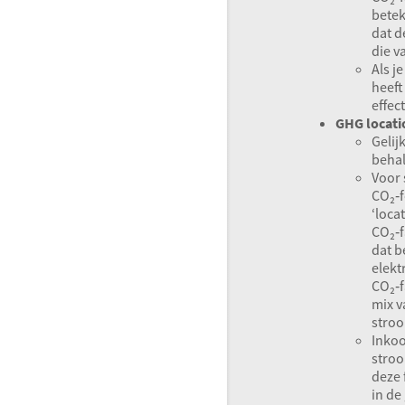
betek
dat d
die v
Als j
heeft
effect
GHG
locati
Gelij
behal
Voor 
CO₂‑f
‘loca
CO₂‑f
dat b
elektr
CO₂‑f
mix v
stro
Inko
stroo
deze 
in de 