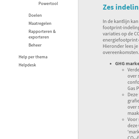
Powertool
Zes indeli
Doelen
In de kantlijn kan
Maatregelen
footprint-indelin
Rapporteren &
variaties op de CO
exporteren
energiefootprint
Beheer
Hieronder lees je
overeenkomsten
Help per thema
GHG
marke
Helpdesk
Verde
over 
conf
Gas P
Deze 
grafi
over 
maak
Voor 
deze 
‘mar
CO₂‑f