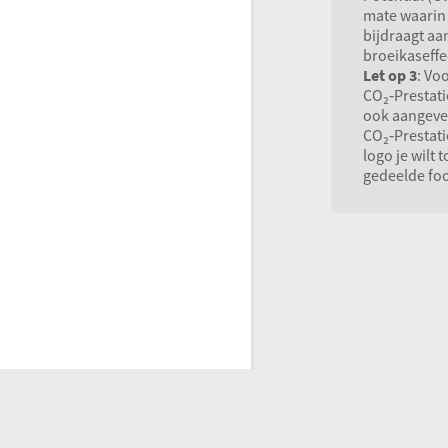
mate waarin
bijdraagt aa
broeikaseffe
Let op 3
: Vo
CO₂‑Prestati
ook aangeve
CO₂‑Prestati
logo je wilt 
gedeelde foo