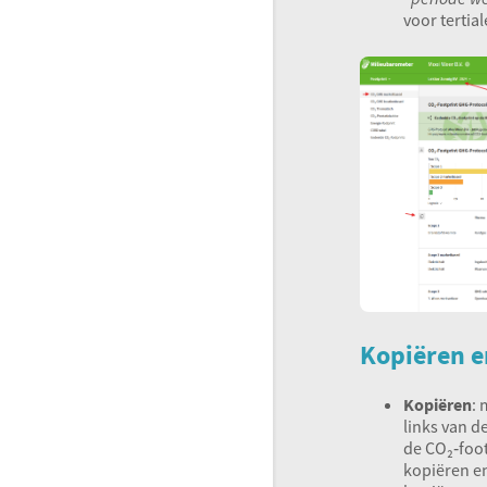
voor tertia
Kopiëren e
Kopiëren
: 
links van d
de CO₂‑foot
kopiëren en