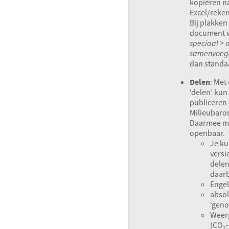
kopiëren n
Excel/reken
Bij plakken
document w
speciaal >
samenvoeg
dan standaa
Delen
: Met
‘delen’ kun
publiceren
Milieubaro
Daarmee m
openbaar.
Je ku
versi
delen
daarb
Engel
absol
‘geno
Weer
(CO₂‑