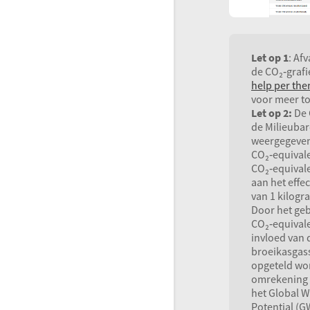
Let op 1
: Afv
de CO₂‑grafi
help per the
voor meer to
Let op 2:
De 
de Milieuba
weergegeven
CO₂‑equival
CO₂‑equivale
aan het effec
van 1 kilogr
Door het geb
CO₂‑equival
invloed van 
broeikasgass
opgeteld wo
omrekening 
het Global 
Potential (
G