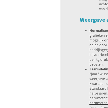
acht
van d
Weergave 
Normalise
grafieken e
mogelijk om
delen door
bedrijfsge
bijvoorbeel
per kg druk
bepalen.
Jaarindeli
“jaar” wiss
weergave vo
kwartalen o
Standaard 
halve jaren,
barometer w
barometer 
“periode w