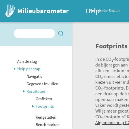
Milieubarometer
Help
Nederlands
English
Footprints
In de CO₂‑footprin
Aan de slag
de bijdragen aan
Help per stap
aflezen. Je kunt 
CO₂‑emissiefactor
Navigatie
kiezen uit vier i
Gegevens Invullen
CO₂‑footprints. 
Resultaten
een druk op de k
Grafieken
openbaar maken, 
vaker wordt geste
Footprints
Wil je meer gedet
CO₂‑footprints? K
Kengetallen
Algemene help CO
Benchmarken