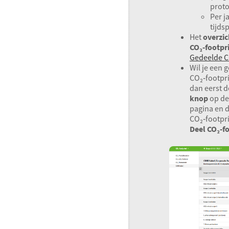
proto
Per j
tijds
Het
overzic
CO₂‑footpr
Gedeelde C
Wil je een 
CO₂‑footpr
dan eerst 
knop
op de
pagina en 
CO₂‑footpr
Deel CO₂‑f