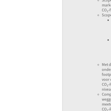
mark
CO₂‑f
Scope
Met d
onde
footp
voor 
CO₂‑P
nivea
Compe
wegge
meete
CO₂‑P