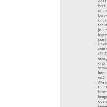
de CO
het
G
dubbe
bere
onder
toont
je al
ingevu
jaar |
De en
conf
(E1-5
energ
organ
vervo
komt 
en 2 
Alle 
CSRD
besch
kenge
doele
kenge