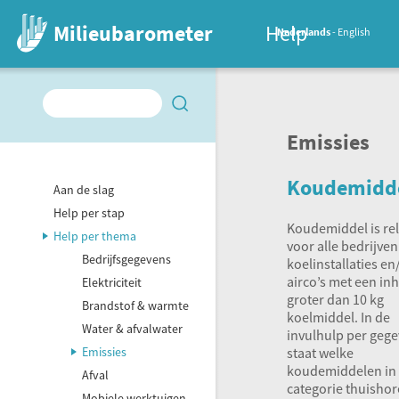
Milieubarometer
Help
Nederlands
English
Emissies
Koudemidd
Aan de slag
Help per stap
Koudemiddel is re
Help per thema
voor alle bedrijve
Bedrijfsgegevens
koelinstallaties en
airco’s met een in
Elektriciteit
groter dan 10 kg
Brandstof & warmte
koelmiddel. In de
Water & afvalwater
invulhulp per geg
staat welke
Emissies
koudemiddelen in
Afval
categorie thuishor
Mobiele werktuigen