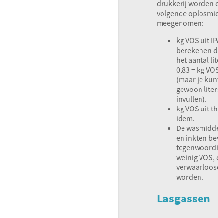
drukkerij worden 
volgende oplosmi
meegenomen:
kg
VOS
uit
IP
berekenen d
het aantal lit
0,83 = kg
VO
(maar je kun
gewoon liter
invullen).
kg
VOS
uit th
idem.
De wasmidd
en inkten be
tegenwoordi
weinig
VOS
,
verwaarloos
worden.
Lasgassen