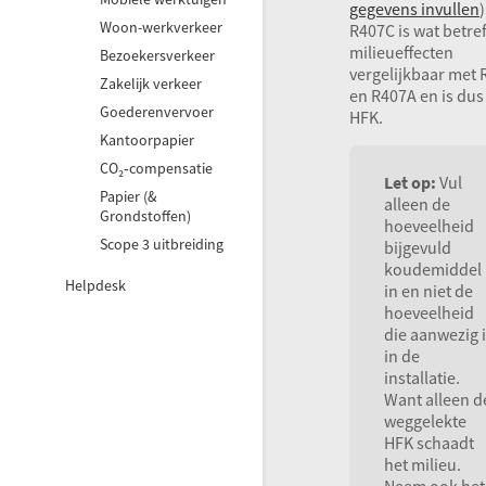
gegevens invullen
)
Woon-werkverkeer
R407C is wat betref
milieueffecten
Bezoekersverkeer
vergelijkbaar met 
Zakelijk verkeer
en R407A en is dus
Goederenvervoer
HFK
.
Kantoorpapier
CO₂‑compensatie
Let op:
Vul
Papier (&
alleen de
Grondstoffen)
hoeveelheid
Scope 3 uitbreiding
bijgevuld
koudemiddel
Helpdesk
in en niet de
hoeveelheid
die aanwezig 
in de
installatie.
Want alleen d
weggelekte
HFK
schaadt
het milieu.
Neem ook het