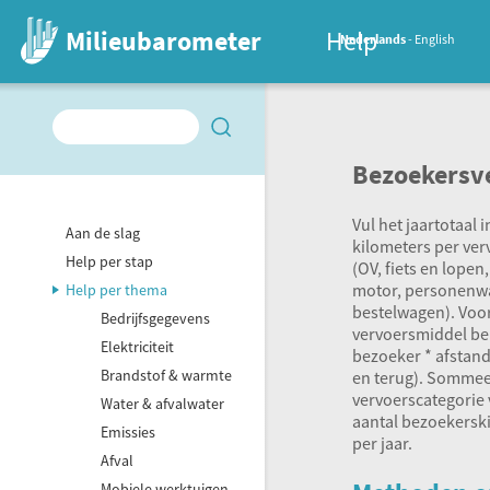
Milieubarometer
Help
Nederlands
English
Bezoekersv
Vul het jaartotaal 
Aan de slag
kilometers per ve
Help per stap
(OV, fiets en lopen,
motor, personenw
Help per thema
bestelwagen). Voor
Bedrijfsgegevens
vervoersmiddel be
Elektriciteit
bezoeker * afstand
Brandstof & warmte
en terug). Sommee
vervoerscategorie 
Water & afvalwater
aantal bezoekersk
Emissies
per jaar.
Afval
Mobiele werktuigen