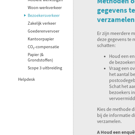
Methoden 
Woon-werkverkeer
gegevens te
Bezoekersverkeer
verzamelen
Zakelijk verkeer
Goederenvervoer
Er zijn meerdere
deze gegevens te m
Kantoorpapier
schatten:
CO₂‑compensatie
Papier (&
Houd een en
Grondstoffen)
de bezoekers 
Vraag een ov
Scope 3 uitbreiding
het aantal b
Helpdesk
postcodegebi
Schat het aa
bezoekers in
vervoermidde
Kies de methode di
bij de informatie d
verzamelen.
A Houd een enquê