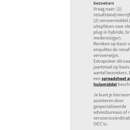
bezoekers
Vraag naar: (1)
reisafstand/vierci
(2) vervoermiddel 
uitsplitsen naar el
plug-in hybride, b
medereiziger).
Rereken op basis 
enquêtes de reisa
vervoerwijze.
Extrapoleer dit na
jaartotaal op basis
aantal bezoekers. 
een
spreadsheet a
hulpmiddel
beschi
Je kunt je hiervoor
assisteren door
gespecialiseerde
adviesbureaus of 
vervoerscoördinat
(VCC’s).